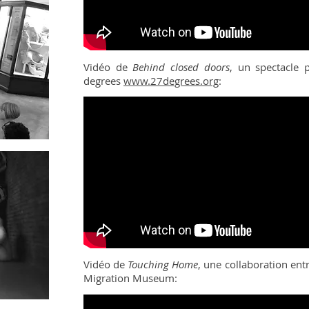
Vidéo de
Behind closed doors
, un spectacle p
degrees
www.27degrees.org
:
Vidéo de
Touching Home
, une collaboration ent
Migration Museum: