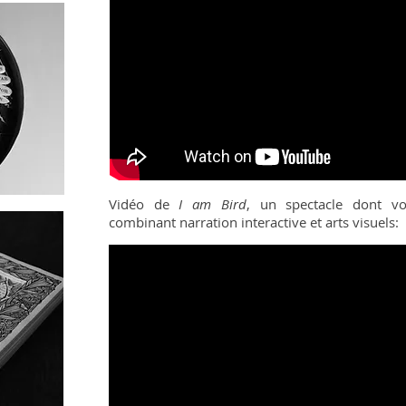
Vidéo de
I am Bird
, un spectacle dont v
combinant narration interactive et arts visuels: