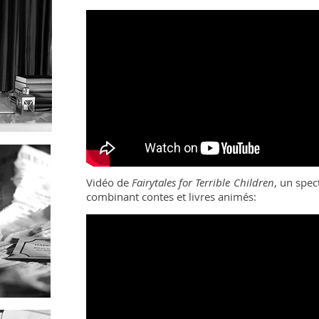
Vidéo de
Fairytales for Terrible Children
, un spec
combinant contes et livres animés: