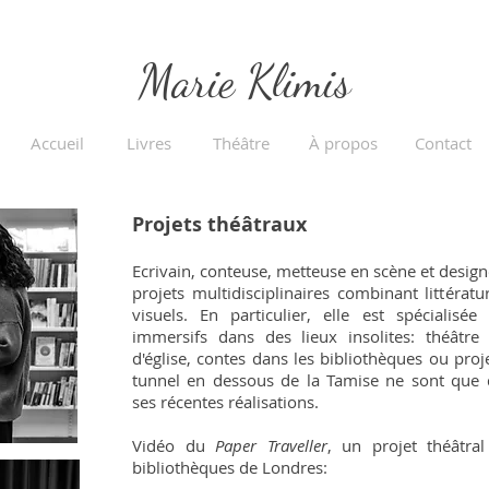
Marie Klimis
Accueil
Livres
Théâtre
À propos
Contact
Projets théâtraux
Ecrivain, conteuse, metteuse en scène et design
proj
ets multidisciplinaires combinant littératur
visuels. En particulier, elle est spécialisée
immersifs dans des lieux insolites: théâtre
d'église, contes dans les bibliothèques ou pro
tunnel en dessous de la Tamise ne sont que
ses récentes réalisations.
Vidéo du
Paper Traveller
, un projet théâtral
bibliothèques de Londres: