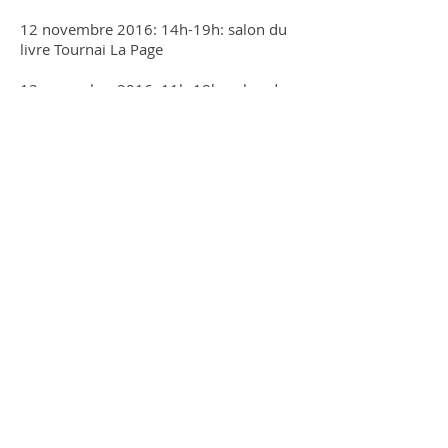
12 novembre 2016: 14h-19h: salon du
livre Tournai La Page
13 novembre 2016: 11h-18h: salon du
livre de Charleroi, Alchimie du Livre
19-20 novembre 2016: 10h-18h30:
foire du livre belge à Bruxelles, Centre
Culturel d'Uccle
26 novembre 2016: 10-18h: salon
Mon's Livre à Mons
13 décembre 2016: 19-20h: rencontre-
dédicace à la librairie Candide à
Bruxelles
17 décembre 2016: 15-17h: dédicace à
la librairie Club Auderghem, Bruxelles